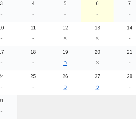
3
4
5
6
7
-
-
-
-
-
10
11
12
13
14
-
-
×
×
-
17
18
19
20
21
-
-
○
×
-
24
25
26
27
28
-
-
○
○
-
31
-