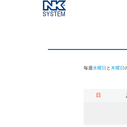
毎週
水曜日
と
木曜日
日