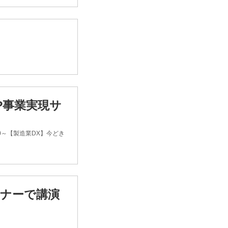
P事業実現サ
0～【製造業DX】今どき
ミナーで講演