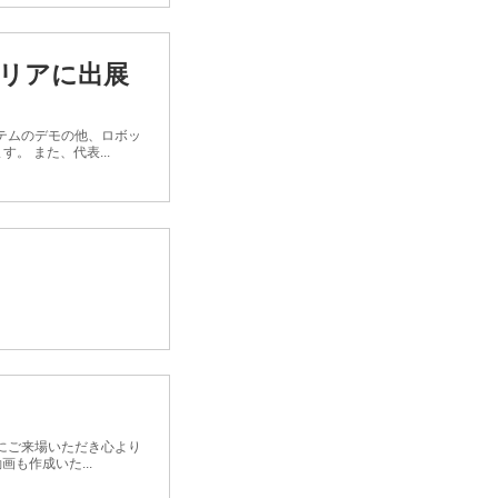
エリアに出展
ステムのデモの他、ロボッ
 また、代表...
々にご来場いただき心より
も作成いた...