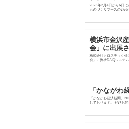
2026年2月4日から6
ものづくりブースの2か
横浜市金沢産
会」に出展
株式会社クロステック様に
会」に弊社DAIQシステ
「かながわ経
「かながわ経済新聞」20
しております。 ぜひお