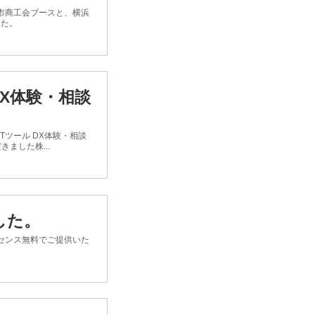
瀬市商工会ブースと、横浜
した。
DX体験・相談
ツール DX体験・相談
ました株...
した。
イセンス無料でご提供いた