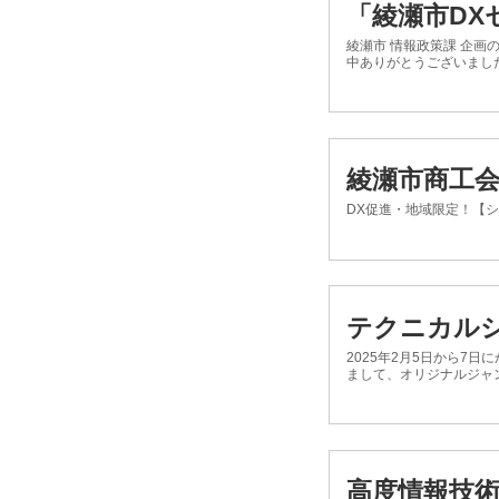
「綾瀬市D
綾瀬市 情報政策課 企
中ありがとうございまし
綾瀬市商工会
DX促進・地域限定！【
テクニカルシ
2025年2月5日から7
まして、オリジナルジャン
高度情報技