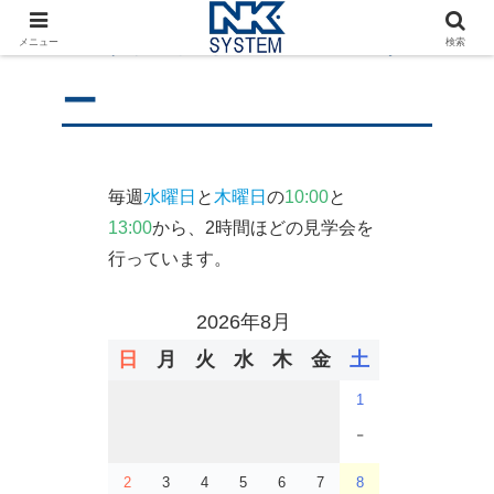
工場見学予約カレンダ
メニュー
検索
ー
毎週
水曜日
と
木曜日
の
10:00
と
13:00
から、2時間ほどの見学会を
行っています。
2026年8月
日
月
火
水
木
金
土
1
-
2
3
4
5
6
7
8